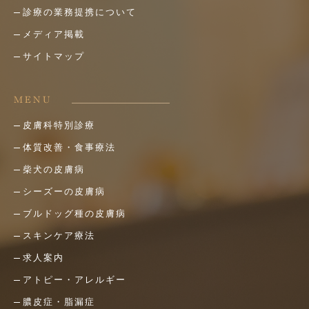
診療の業務提携について
メディア掲載
サイトマップ
MENU
皮膚科特別診療
体質改善・食事療法
柴犬の皮膚病
シーズーの皮膚病
ブルドッグ種の皮膚病
スキンケア療法
求人案内
アトピー・アレルギー
膿皮症・脂漏症