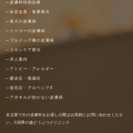
皮膚科特別診療
体質改善・食事療法
柴犬の皮膚病
シーズーの皮膚病
ブルドッグ種の皮膚病
スキンケア療法
求人案内
アトピー・アレルギー
膿皮症・脂漏症
脱毛症・アロペシアX
アポキルが効かない皮膚病
名古屋で犬の皮膚科をお探しの際はお気軽にお問い合わせくださ
い。©四季の森どうぶつクリニック