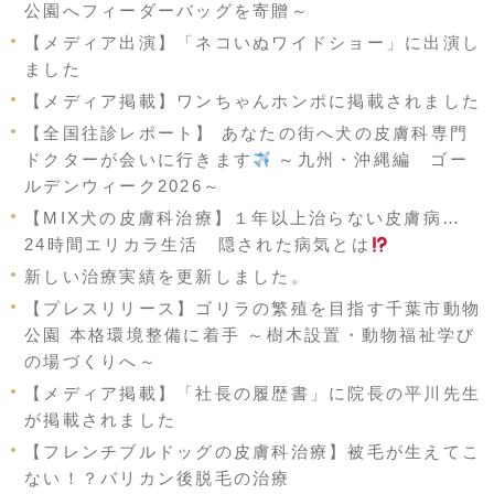
公園へフィーダーバッグを寄贈～
【メディア出演】「ネコいぬワイドショー」に出演し
ました
【メディア掲載】ワンちゃんホンポに掲載されました
【全国往診レポート】 あなたの街へ犬の皮膚科専門
ドクターが会いに行きます
～九州・沖縄編 ゴー
ルデンウィーク2026～
【MIX犬の皮膚科治療】１年以上治らない皮膚病…
24時間エリカラ生活 隠された病気とは
新しい治療実績を更新しました。
【プレスリリース】ゴリラの繁殖を目指す千葉市動物
公園 本格環境整備に着手 ～樹木設置・動物福祉学び
の場づくりへ～
【メディア掲載】「社長の履歴書」に院長の平川先生
が掲載されました
【フレンチブルドッグの皮膚科治療】被毛が生えてこ
ない！？バリカン後脱毛の治療