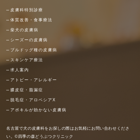
皮膚科特別診療
体質改善・食事療法
柴犬の皮膚病
シーズーの皮膚病
ブルドッグ種の皮膚病
スキンケア療法
求人案内
アトピー・アレルギー
膿皮症・脂漏症
脱毛症・アロペシアX
アポキルが効かない皮膚病
名古屋で犬の皮膚科をお探しの際はお気軽にお問い合わせくださ
い。©四季の森どうぶつクリニック