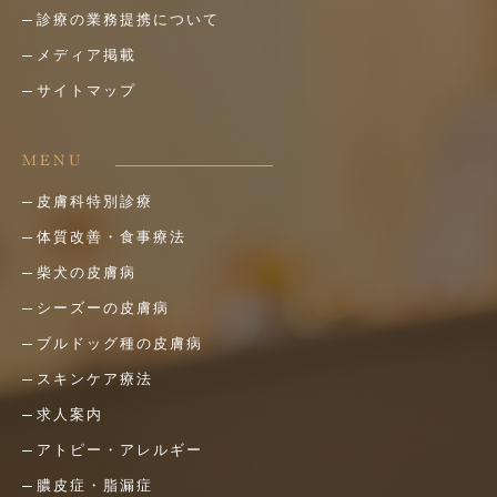
診療の業務提携について
メディア掲載
サイトマップ
MENU
皮膚科特別診療
体質改善・食事療法
柴犬の皮膚病
シーズーの皮膚病
ブルドッグ種の皮膚病
スキンケア療法
求人案内
アトピー・アレルギー
膿皮症・脂漏症