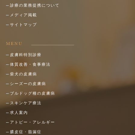
診療の業務提携について
メディア掲載
サイトマップ
MENU
皮膚科特別診療
体質改善・食事療法
柴犬の皮膚病
シーズーの皮膚病
ブルドッグ種の皮膚病
スキンケア療法
求人案内
アトピー・アレルギー
膿皮症・脂漏症