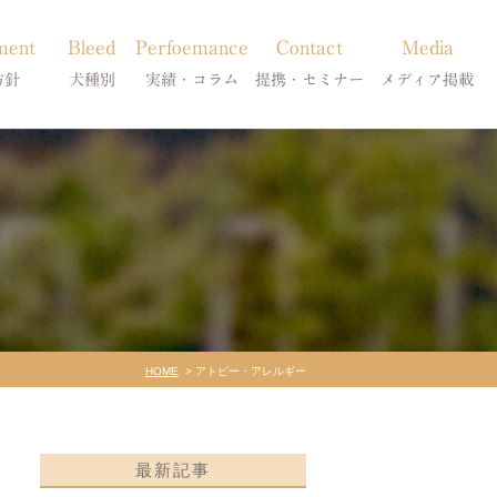
ment
Bleed
Perfoemance
Contact
Media
方針
犬種別
実績・コラム
提携・セミナー
メディア掲載
療
柴犬の皮膚病
犬種別
診療提携・セミナー開催
メディア掲載
事療法
シーズーの皮膚病
症状別
法
フレンチブルドッグの皮膚病
コラム「皮膚科のいろは」
トイプードルの皮膚病
天真爛漫ブログ
HOME
アトピー・アレルギー
最新記事