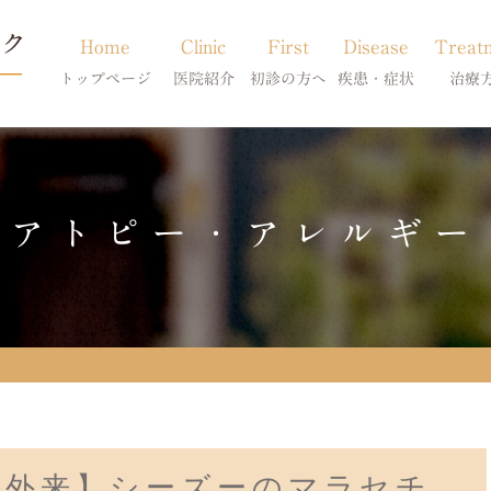
Home
Clinic
First
Disease
Treat
トップページ
医院紹介
初診の方へ
疾患・症状
治療
当院のご紹介
初診の方へ
アトピー・アレルギー
皮膚科特別診
獣医師紹介
オンライン診療
膿皮症・脂漏症
体質改善・食
アトピー・アレルギー
求人案内
東京サテライト
脱毛症・アロペシアX
スキンケア療
アポキルが効かない皮膚病
門外来】シーズーのマラセチ