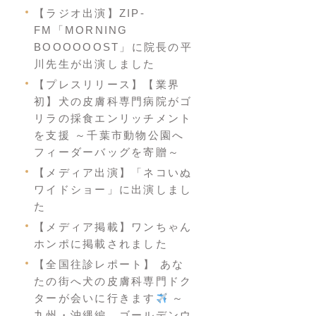
【ラジオ出演】ZIP-
FM「MORNING
BOOOOOOST」に院長の平
川先生が出演しました
【プレスリリース】【業界
初】犬の皮膚科専門病院がゴ
リラの採食エンリッチメント
を支援 ～千葉市動物公園へ
フィーダーバッグを寄贈～
【メディア出演】「ネコいぬ
ワイドショー」に出演しまし
た
【メディア掲載】ワンちゃん
ホンポに掲載されました
【全国往診レポート】 あな
たの街へ犬の皮膚科専門ドク
ターが会いに行きます
～
九州・沖縄編 ゴールデンウ