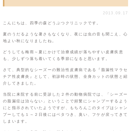
2013.09.17
こんにちは、四季の森どうぶつクリニックです。
夏のうだるような暑さもなくなり、夜には虫の音も聞こえ、心
地よい秋になりましたね。
どうしても梅雨～夏にかけて治療成績が落ちやすい皮膚疾患
も、少しずつ落ち着いてくる季節になると思います。
さて、典型的なシーズーの難治性皮膚病である『脂漏性マラセ
チア性皮膚炎』として、
初診時の状態
、
全身カットの状態
と紹
介してきました。
当院に来院する前に受診した２件の動物病院では、「シーズー
の脂漏症は治らない」ということで頻繁にシャンプーするよう
にと指示されていたようですが、もちろんこのタイプはシャン
プーしても１～２日後にはベタつき、臭い、フケが戻ってきて
しまいます。