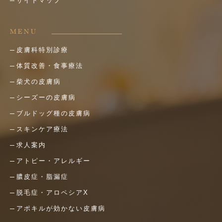
サイトマップ
MENU
皮膚科特別診療
体質改善・食事療法
柴犬の皮膚病
シーズーの皮膚病
ブルドッグ種の皮膚病
スキンケア療法
求人案内
アトピー・アレルギー
膿皮症・脂漏症
脱毛症・アロペシアX
アポキルが効かない皮膚病