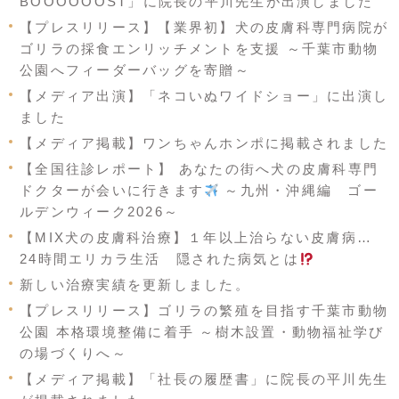
BOOOOOOST」に院長の平川先生が出演しました
【プレスリリース】【業界初】犬の皮膚科専門病院が
ゴリラの採食エンリッチメントを支援 ～千葉市動物
公園へフィーダーバッグを寄贈～
【メディア出演】「ネコいぬワイドショー」に出演し
ました
【メディア掲載】ワンちゃんホンポに掲載されました
【全国往診レポート】 あなたの街へ犬の皮膚科専門
ドクターが会いに行きます
～九州・沖縄編 ゴー
ルデンウィーク2026～
【MIX犬の皮膚科治療】１年以上治らない皮膚病…
24時間エリカラ生活 隠された病気とは
新しい治療実績を更新しました。
【プレスリリース】ゴリラの繁殖を目指す千葉市動物
公園 本格環境整備に着手 ～樹木設置・動物福祉学び
の場づくりへ～
【メディア掲載】「社長の履歴書」に院長の平川先生