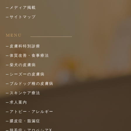
メディア掲載
サイトマップ
MENU
皮膚科特別診療
体質改善・食事療法
柴犬の皮膚病
シーズーの皮膚病
ブルドッグ種の皮膚病
スキンケア療法
求人案内
アトピー・アレルギー
膿皮症・脂漏症
脱毛症・アロペシアX