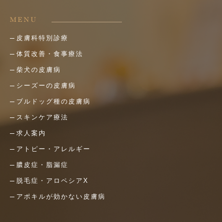
MENU
皮膚科特別診療
体質改善・食事療法
柴犬の皮膚病
シーズーの皮膚病
ブルドッグ種の皮膚病
スキンケア療法
求人案内
アトピー・アレルギー
膿皮症・脂漏症
脱毛症・アロペシアX
アポキルが効かない皮膚病