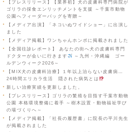
【プレスリリース】【業界初】犬の皮膚科専門病院が
ゴリラの採食エンリッチメントを支援 ～千葉市動物
公園へフィーダーバッグを寄贈～
【メディア出演】「ネコいぬワイドショー」に出演し
ました
【メディア掲載】ワンちゃんホンポに掲載されました
【全国往診レポート】 あなたの街へ犬の皮膚科専門
ドクターが会いに行きます
～九州・沖縄編 ゴー
ルデンウィーク2026～
【MIX犬の皮膚科治療】１年以上治らない皮膚病…
24時間エリカラ生活 隠された病気とは
新しい治療実績を更新しました。
【プレスリリース】ゴリラの繁殖を目指す千葉市動物
公園 本格環境整備に着手 ～樹木設置・動物福祉学び
の場づくりへ～
【メディア掲載】「社長の履歴書」に院長の平川先生
が掲載されました