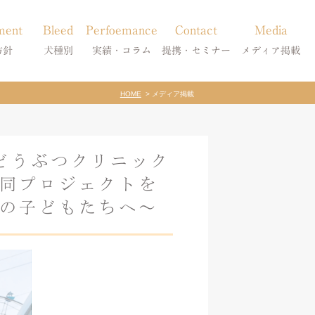
ment
Bleed
Perfoemance
Contact
Media
方針
犬種別
実績・コラム
提携・セミナー
メディア掲載
HOME
メディア掲載
療
柴犬の皮膚病
犬種別
診療提携・セミナー開催
メディア掲載
事療法
シーズーの皮膚病
症状別
どうぶつクリニック
法
フレンチブルドッグの皮膚病
コラム「皮膚科のいろは」
共同プロジェクトを
トイプードルの皮膚病
天真爛漫ブログ
来の子どもたちへ～