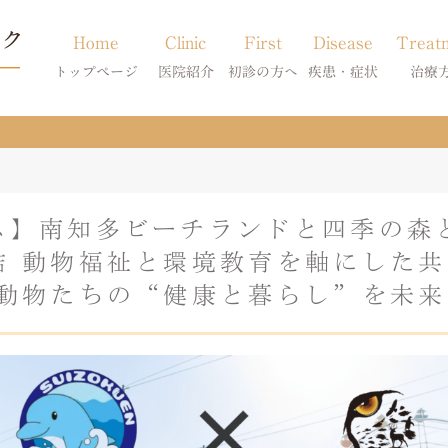
Home
Clinic
First
Disease
Treat
トップページ
医院紹介
初診の方へ
疾患・症状
治療
当院のご紹介
初診の方へ
アトピー・アレルギー
皮膚科特別診
獣医師紹介
オンライン診療
膿皮症・脂漏症
体質改善・食
ス】南知多ビーチランドと四季の森
求人案内
東京サテライト
脱毛症・アロペシアX
スキンケア療
結 動物福祉と環境教育を軸にした
アポキルが効かない皮膚病
の動物たちの“健康と暮らし”を未