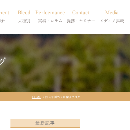
ment
Bleed
Perfoemance
Contact
Media
方針
犬種別
実績・コラム
提携・セミナー
メディア掲載
療
柴犬の皮膚病
犬種別
診療提携・セミナー開催
メディア掲載
事療法
シーズーの皮膚病
症状別
グ
法
フレンチブルドッグの皮膚病
コラム「皮膚科のいろは」
トイプードルの皮膚病
天真爛漫ブログ
HOME
院長平川の天真爛漫ブログ
最新記事