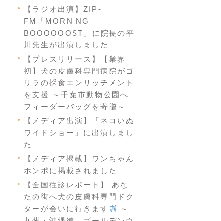
【ラジオ出演】ZIP-
FM「MORNING
BOOOOOOST」に院長の平
川先生が出演しました
【プレスリリース】【業界
初】犬の皮膚科専門病院がゴ
リラの採食エンリッチメント
を支援 ～千葉市動物公園へ
フィーダーバッグを寄贈～
【メディア出演】「ネコいぬ
ワイドショー」に出演しまし
た
【メディア掲載】ワンちゃん
ホンポに掲載されました
【全国往診レポート】 あな
たの街へ犬の皮膚科専門ドク
ターが会いに行きます
～
九州・沖縄編 ゴールデンウ