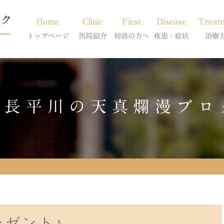
Home
Clinic
First
Disease
Treat
トップページ
医院紹介
初診の方へ
疾患・症状
治療
当院のご紹介
初診の方へ
アトピー・アレルギー
皮膚科特別診
獣医師紹介
オンライン診療
膿皮症・脂漏症
体質改善・食
院長平川の天真爛漫ブロ
求人案内
東京サテライト
脱毛症・アロペシアX
スキンケア療
アポキルが効かない皮膚病
レゼント♪