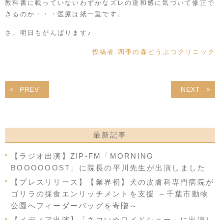
教科書に載っていないわずかなズレの違和感に気づいて修正で
きるのか・・・医療は紙一重です。
さ、明日もがんばります♪
投稿者:
四季の森どうぶつクリニック
PREV
NEXT
最新記事
【ラジオ出演】ZIP-FM「MORNING
BOOOOOOST」に院長の平川先生が出演しました
【プレスリリース】【業界初】犬の皮膚科専門病院が
ゴリラの採食エンリッチメントを支援 ～千葉市動物
公園へフィーダーバッグを寄贈～
【メディア出演】「ネコいぬワイドショー」に出演し