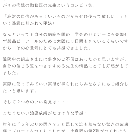
がその病院の勤務医の先生というコンビ（笑）
「絶対の自信がある！いいものだからぜひ使って欲しい！」と
いう熱意に引かれて即決♪
なんといっても自分の病院を閉め、学会のセミナーにも参加せ
ず製品ピーアールのために大阪に３日間もきているくらいです
から、その心意気にとても共感できました。
通院中の飼主さまには多少のご不便はあったかと思いますが、
自分の信じる道をつきすすめる先生の情熱にとても好感がもて
ました。
実際に使ってみていい実感が得られたらみなさまにもご紹介し
たいと思います。
そして２つめのいい発見は・・・
またまたいい治療成績がだせそうな予感！
昨年に「
５年ぶりの閃き？
」と題して誰も知らない驚きの皮膚
病アプローチをつくりましたが、改良版の第2弾がつくれそう