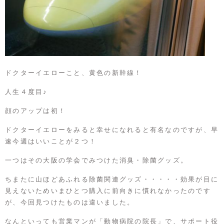
ドクターイエローこと、黄色の新幹線！
人生４度目♪
顔のアップは初！
ドクターイエローをみると幸せになれると有名なのですが、早
速今週はいいことが２つ！
一つはその大阪の学会でみつけた消臭・除菌グッズ。
ちまたに山ほどあふれる除菌関連グッズ・・・・・効果が目に
見えないためいまひとつ購入に前向きに慣れなかったのです
が、今回見つけたものは違いました。
なんといっても営業マンが「動物病院の院長」で、サポート役