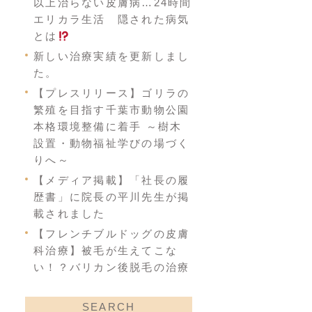
以上治らない皮膚病…24時間
エリカラ生活 隠された病気
とは
新しい治療実績を更新しまし
た。
【プレスリリース】ゴリラの
繁殖を目指す千葉市動物公園
本格環境整備に着手 ～樹木
設置・動物福祉学びの場づく
りへ～
【メディア掲載】「社長の履
歴書」に院長の平川先生が掲
載されました
【フレンチブルドッグの皮膚
科治療】被毛が生えてこな
い！？バリカン後脱毛の治療
SEARCH