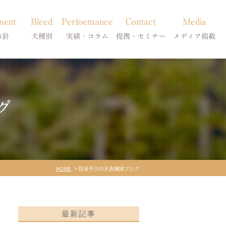
ment
Bleed
Perfoemance
Contact
Media
方針
犬種別
実績・コラム
提携・セミナー
メディア掲載
療
柴犬の皮膚病
犬種別
診療提携・セミナー開催
メディア掲載
事療法
シーズーの皮膚病
症状別
グ
法
フレンチブルドッグの皮膚病
コラム「皮膚科のいろは」
トイプードルの皮膚病
天真爛漫ブログ
HOME
院長平川の天真爛漫ブログ
最新記事