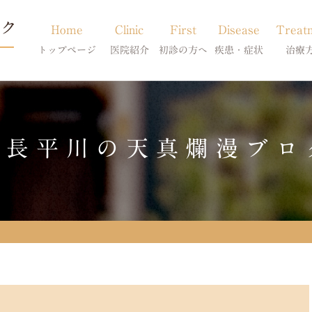
Home
Clinic
First
Disease
Treat
トップページ
医院紹介
初診の方へ
疾患・症状
治療
当院のご紹介
初診の方へ
アトピー・アレルギー
皮膚科特別診
獣医師紹介
オンライン診療
膿皮症・脂漏症
体質改善・食
院長平川の天真爛漫ブロ
求人案内
東京サテライト
脱毛症・アロペシアX
スキンケア療
アポキルが効かない皮膚病