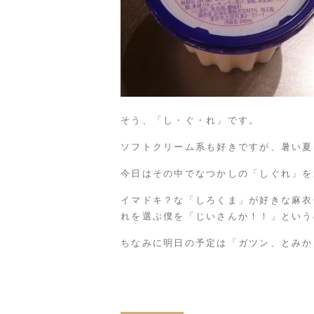
そう、「し・ぐ・れ」です。
ソフトクリーム系も好きですが、暑い夏
今日はその中でなつかしの「しぐれ」を
イマドキ？な「しろくま」が好きな麻衣
れを選ぶ僕を「じいさんか！！」という
ちなみに明日の予定は「
ガツン、とみか