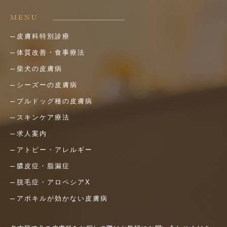
MENU
皮膚科特別診療
体質改善・食事療法
柴犬の皮膚病
シーズーの皮膚病
ブルドッグ種の皮膚病
スキンケア療法
求人案内
アトピー・アレルギー
膿皮症・脂漏症
脱毛症・アロペシアX
アポキルが効かない皮膚病