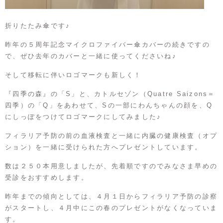
折りたたみ傘です♪
昨年の
５周年記念マイクロファイバー傘カバー
の続きですの
で、ぜひ去年のカバーと一緒に使ってくださいね♪
そして移転に伴いロゴマークも新しく！
『四季の森』の「S」と、カトルセゾン（Quatre Saizons＝
四季）の「Q」をあわせて、Sの一部にわんちゃんの顔を、Q
にしっぽをつけてロゴマークにしてみました♪
フィラリア予防の前の血液検査と一緒に内臓の健康検査（オプ
ション）を一緒に受けられた方へプレゼントしています。
数は２５０本用意しましたが、先着順ですのでみなさま早めの
受診をおすすめします。
昨年までの傾向としては、４月１日からフィラリア予防の診察
がスタートし、４月中にこの春のプレゼントがなくなっていま
す。