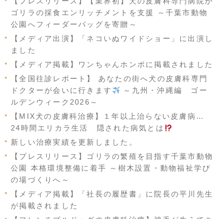
【プレスリリース】【業界初】犬の皮膚科専門病院が
ゴリラの採食エンリッチメントを支援 ～千葉市動物
公園へフィーダーバッグを寄贈～
【メディア出演】「ネコいぬワイドショー」に出演し
ました
【メディア掲載】ワンちゃんホンポに掲載されました
【全国往診レポート】 あなたの街へ犬の皮膚科専門
ドクターが会いに行きます
～九州・沖縄編 ゴー
ルデンウィーク2026～
【MIX犬の皮膚科治療】１年以上治らない皮膚病…
24時間エリカラ生活 隠された病気とは
新しい治療実績を更新しました。
【プレスリリース】ゴリラの繁殖を目指す千葉市動物
公園 本格環境整備に着手 ～樹木設置・動物福祉学び
の場づくりへ～
【メディア掲載】「社長の履歴書」に院長の平川先生
が掲載されました