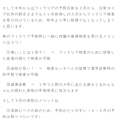
そして今年からはフィラリアの予防注射を２月から、注射タイ
プ以外の飼主さまでも１ヶ月前倒しの３月からフィラリア検査
を受け付けているため、昨年より早い段階でなくなってしまう
と思います。
春のフィラリア予防時に一緒に内臓の健康検査を受けるメリッ
トは３つ！
①痛いことは１回で！ ⇒ フィラリア検査のために採取し
た血液の残りで検査が可能
②値段が安い！ ⇒ 検査センターとの提携で通常診療時の
約半額で検査が可能
③健康診断 ⇒ １年で人間の４年にあたる歳をとるわんち
ゃんの隠れた病気の早期発見に役立ちます
そして３月の来院のメリットは、
①混雑ピークの前のため、予約がとりやすい（４～５月の予
約は取りづらいです）