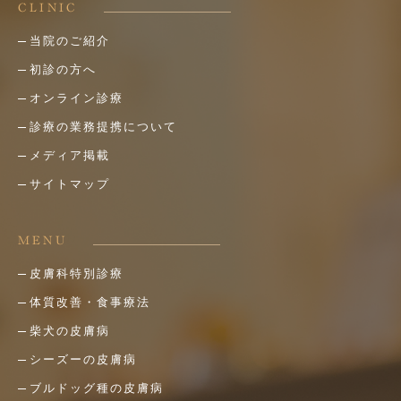
CLINIC
当院のご紹介
初診の方へ
オンライン診療
診療の業務提携について
メディア掲載
サイトマップ
MENU
皮膚科特別診療
体質改善・食事療法
柴犬の皮膚病
シーズーの皮膚病
ブルドッグ種の皮膚病