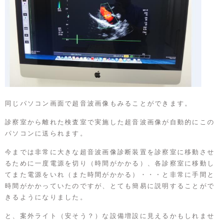
同じパソコン画面で超音波画像もみることができます。
診察室から離れた検査室で実施した超音波画像が自動的にこの
パソコンに送られます。
今までは非常に大きな超音波画像診断装置を診察室に移動させ
るために一度電源を切り（時間がかかる）、各診察室に移動し
てまた電源をいれ（また時間がかかる）・・・と非常に手間と
時間がかかっていたのですが、とても簡易に説明することがで
きるようになりました。
と、案外ライト（安そう？）な設備増設に見えるかもしれませ