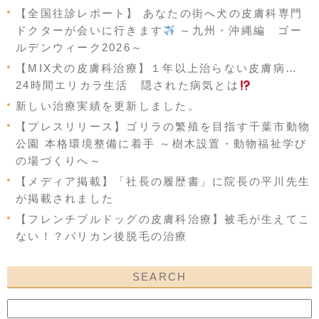
【全国往診レポート】 あなたの街へ犬の皮膚科専門
ドクターが会いに行きます
～九州・沖縄編 ゴー
ルデンウィーク2026～
【MIX犬の皮膚科治療】１年以上治らない皮膚病…
24時間エリカラ生活 隠された病気とは
新しい治療実績を更新しました。
【プレスリリース】ゴリラの繁殖を目指す千葉市動物
公園 本格環境整備に着手 ～樹木設置・動物福祉学び
の場づくりへ～
【メディア掲載】「社長の履歴書」に院長の平川先生
が掲載されました
【フレンチブルドッグの皮膚科治療】被毛が生えてこ
ない！？バリカン後脱毛の治療
SEARCH