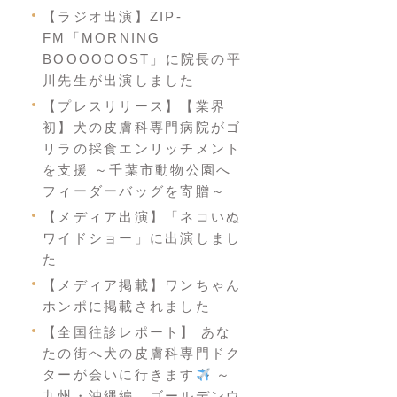
【ラジオ出演】ZIP-
FM「MORNING
BOOOOOOST」に院長の平
川先生が出演しました
【プレスリリース】【業界
初】犬の皮膚科専門病院がゴ
リラの採食エンリッチメント
を支援 ～千葉市動物公園へ
フィーダーバッグを寄贈～
【メディア出演】「ネコいぬ
ワイドショー」に出演しまし
た
【メディア掲載】ワンちゃん
ホンポに掲載されました
【全国往診レポート】 あな
たの街へ犬の皮膚科専門ドク
ターが会いに行きます
～
九州・沖縄編 ゴールデンウ