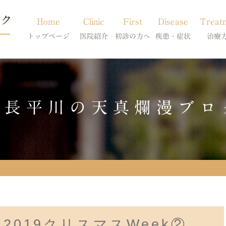
Home
Clinic
First
Disease
Treat
トップページ
医院紹介
初診の方へ
疾患・症状
治療
当院のご紹介
初診の方へ
アトピー・アレルギー
皮膚科特別診
獣医師紹介
オンライン診療
膿皮症・脂漏症
体質改善・食
院長平川の天真爛漫ブロ
求人案内
東京サテライト
脱毛症・アロペシアX
スキンケア療
アポキルが効かない皮膚病
2019クリスマスWeek②