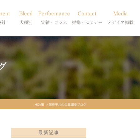
ment
Bleed
Perfoemance
Contact
Media
方針
犬種別
実績・コラム
提携・セミナー
メディア掲載
療
柴犬の皮膚病
犬種別
診療提携・セミナー開催
メディア掲載
事療法
シーズーの皮膚病
症状別
グ
法
フレンチブルドッグの皮膚病
コラム「皮膚科のいろは」
トイプードルの皮膚病
天真爛漫ブログ
HOME
院長平川の天真爛漫ブログ
最新記事