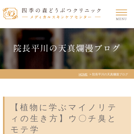
院長平川の天真爛漫ブログ
HOME
院長平川の天真爛漫ブログ
【植物に学ぶマイノリテ
ィの生き方】ウ〇チ臭と
モテ学