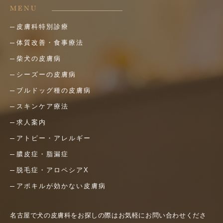
MENU
皮膚科特別診療
体質改善・食事療法
柴犬の皮膚病
シーズーの皮膚病
ブルドッグ種の皮膚病
スキンケア療法
求人案内
アトピー・アレルギー
膿皮症・脂漏症
脱毛症・アロペシアX
アポキルが効かない皮膚病
名古屋で犬の皮膚科をお探しの際はお気軽にお問い合わせくださ