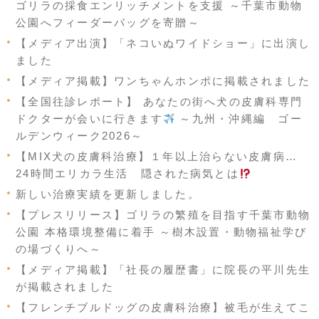
ゴリラの採食エンリッチメントを支援 ～千葉市動物
公園へフィーダーバッグを寄贈～
【メディア出演】「ネコいぬワイドショー」に出演し
ました
【メディア掲載】ワンちゃんホンポに掲載されました
【全国往診レポート】 あなたの街へ犬の皮膚科専門
ドクターが会いに行きます
～九州・沖縄編 ゴー
ルデンウィーク2026～
【MIX犬の皮膚科治療】１年以上治らない皮膚病…
24時間エリカラ生活 隠された病気とは
新しい治療実績を更新しました。
【プレスリリース】ゴリラの繁殖を目指す千葉市動物
公園 本格環境整備に着手 ～樹木設置・動物福祉学び
の場づくりへ～
【メディア掲載】「社長の履歴書」に院長の平川先生
が掲載されました
【フレンチブルドッグの皮膚科治療】被毛が生えてこ