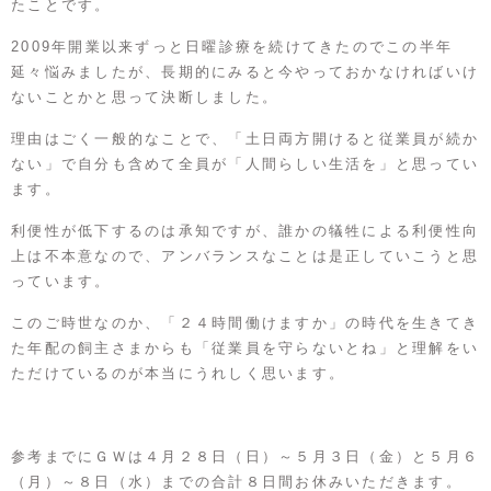
たことです。
2009年開業以来ずっと日曜診療を続けてきたのでこの半年
延々悩みましたが、長期的にみると今やっておかなければいけ
ないことかと思って決断しました。
理由はごく一般的なことで、「土日両方開けると従業員が続か
ない」で自分も含めて全員が「人間らしい生活を」と思ってい
ます。
利便性が低下するのは承知ですが、誰かの犠牲による利便性向
上は不本意なので、アンバランスなことは是正していこうと思
っています。
このご時世なのか、「２４時間働けますか」の時代を生きてき
た年配の飼主さまからも「従業員を守らないとね」と理解をい
ただけているのが本当にうれしく思います。
参考までにＧＷは４月２８日（日）～５月３日（金）と５月６
（月）～８日（水）までの合計８日間お休みいただきます。