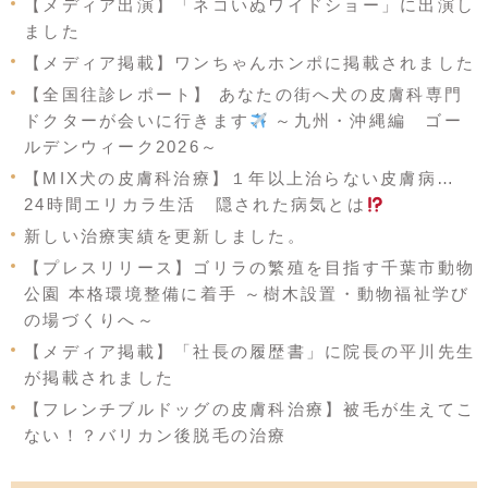
【メディア出演】「ネコいぬワイドショー」に出演し
ました
【メディア掲載】ワンちゃんホンポに掲載されました
【全国往診レポート】 あなたの街へ犬の皮膚科専門
ドクターが会いに行きます
～九州・沖縄編 ゴー
ルデンウィーク2026～
【MIX犬の皮膚科治療】１年以上治らない皮膚病…
24時間エリカラ生活 隠された病気とは
新しい治療実績を更新しました。
【プレスリリース】ゴリラの繁殖を目指す千葉市動物
公園 本格環境整備に着手 ～樹木設置・動物福祉学び
の場づくりへ～
【メディア掲載】「社長の履歴書」に院長の平川先生
が掲載されました
【フレンチブルドッグの皮膚科治療】被毛が生えてこ
ない！？バリカン後脱毛の治療