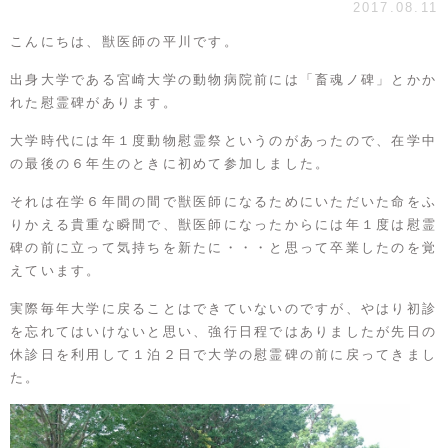
2017.08.11
こんにちは、獣医師の平川です。
出身大学である宮崎大学の動物病院前には「畜魂ノ碑」とかか
れた慰霊碑があります。
大学時代には年１度動物慰霊祭というのがあったので、在学中
の最後の６年生のときに初めて参加しました。
それは在学６年間の間で獣医師になるためにいただいた命をふ
りかえる貴重な瞬間で、獣医師になったからには年１度は慰霊
碑の前に立って気持ちを新たに・・・と思って卒業したのを覚
えています。
実際毎年大学に戻ることはできていないのですが、やはり初診
を忘れてはいけないと思い、強行日程ではありましたが先日の
休診日を利用して１泊２日で大学の慰霊碑の前に戻ってきまし
た。