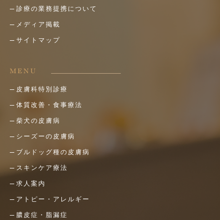
診療の業務提携について
メディア掲載
サイトマップ
MENU
皮膚科特別診療
体質改善・食事療法
柴犬の皮膚病
シーズーの皮膚病
ブルドッグ種の皮膚病
スキンケア療法
求人案内
アトピー・アレルギー
膿皮症・脂漏症