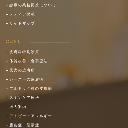
診療の業務提携について
メディア掲載
サイトマップ
MENU
皮膚科特別診療
体質改善・食事療法
柴犬の皮膚病
シーズーの皮膚病
ブルドッグ種の皮膚病
スキンケア療法
求人案内
アトピー・アレルギー
膿皮症・脂漏症