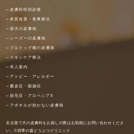
皮膚科特別診療
体質改善・食事療法
柴犬の皮膚病
シーズーの皮膚病
ブルドッグ種の皮膚病
スキンケア療法
求人案内
アトピー・アレルギー
膿皮症・脂漏症
脱毛症・アロペシアX
アポキルが効かない皮膚病
名古屋で犬の皮膚科をお探しの際はお気軽にお問い合わせくださ
い。©四季の森どうぶつクリニック