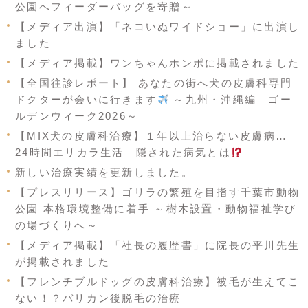
公園へフィーダーバッグを寄贈～
【メディア出演】「ネコいぬワイドショー」に出演し
ました
【メディア掲載】ワンちゃんホンポに掲載されました
【全国往診レポート】 あなたの街へ犬の皮膚科専門
ドクターが会いに行きます
～九州・沖縄編 ゴー
ルデンウィーク2026～
【MIX犬の皮膚科治療】１年以上治らない皮膚病…
24時間エリカラ生活 隠された病気とは
新しい治療実績を更新しました。
【プレスリリース】ゴリラの繁殖を目指す千葉市動物
公園 本格環境整備に着手 ～樹木設置・動物福祉学び
の場づくりへ～
【メディア掲載】「社長の履歴書」に院長の平川先生
が掲載されました
【フレンチブルドッグの皮膚科治療】被毛が生えてこ
ない！？バリカン後脱毛の治療