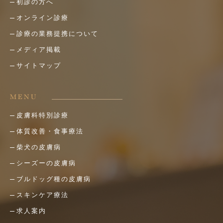
初診の方へ
オンライン診療
診療の業務提携について
メディア掲載
サイトマップ
MENU
皮膚科特別診療
体質改善・食事療法
柴犬の皮膚病
シーズーの皮膚病
ブルドッグ種の皮膚病
スキンケア療法
求人案内