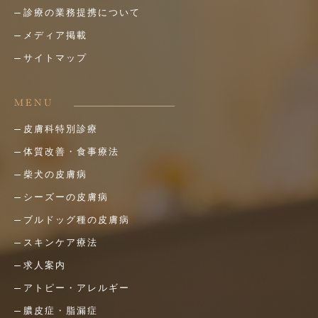
診療の業務提携について
メディア掲載
サイトマップ
MENU
皮膚科特別診療
体質改善・食事療法
柴犬の皮膚病
シーズーの皮膚病
ブルドッグ種の皮膚病
スキンケア療法
求人案内
アトピー・アレルギー
膿皮症・脂漏症