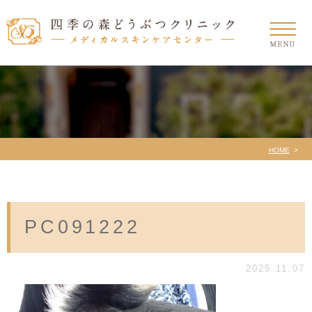
HOME
PC091222
2025.11.07