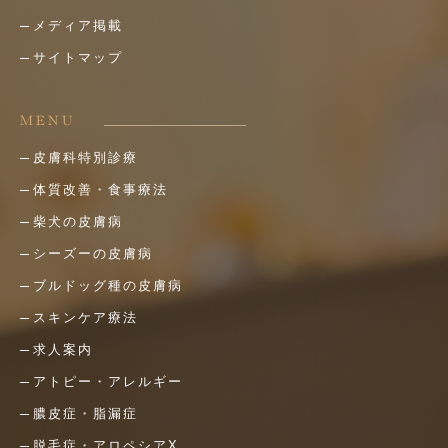
メディア掲載
サイトマップ
MENU
皮膚科特別診療
体質改善・食事療法
柴犬の皮膚病
シーズーの皮膚病
ブルドッグ種の皮膚病
スキンケア療法
求人案内
アトピー・アレルギー
膿皮症・脂漏症
脱毛症・アロペシアX