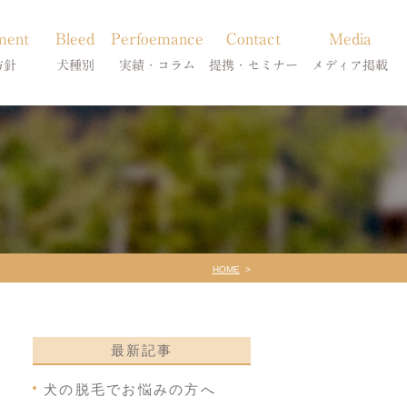
ment
Bleed
Perfoemance
Contact
Media
方針
犬種別
実績・コラム
提携・セミナー
メディア掲載
療
柴犬の皮膚病
犬種別
診療提携・セミナー開催
メディア掲載
事療法
シーズーの皮膚病
症状別
法
フレンチブルドッグの皮膚病
コラム「皮膚科のいろは」
トイプードルの皮膚病
天真爛漫ブログ
HOME
最新記事
犬の脱毛でお悩みの方へ