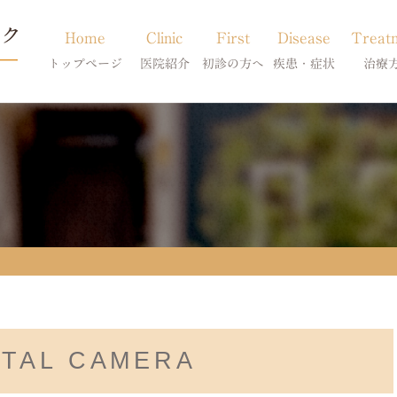
Home
Clinic
First
Disease
Treat
トップページ
医院紹介
初診の方へ
疾患・症状
治療
当院のご紹介
初診の方へ
アトピー・アレルギー
皮膚科特別診
獣医師紹介
オンライン診療
膿皮症・脂漏症
体質改善・食
求人案内
東京サテライト
脱毛症・アロペシアX
スキンケア療
アポキルが効かない皮膚病
ITAL CAMERA