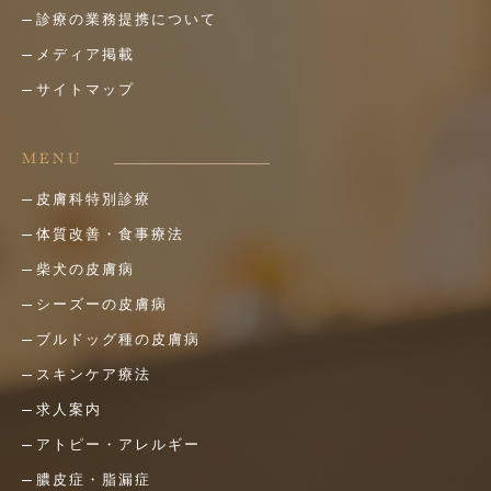
診療の業務提携について
メディア掲載
サイトマップ
MENU
皮膚科特別診療
体質改善・食事療法
柴犬の皮膚病
シーズーの皮膚病
ブルドッグ種の皮膚病
スキンケア療法
求人案内
アトピー・アレルギー
膿皮症・脂漏症