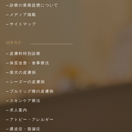
診療の業務提携について
メディア掲載
サイトマップ
MENU
皮膚科特別診療
体質改善・食事療法
柴犬の皮膚病
シーズーの皮膚病
ブルドッグ種の皮膚病
スキンケア療法
求人案内
アトピー・アレルギー
膿皮症・脂漏症