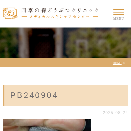
HOME
PB240904
2025.08.22