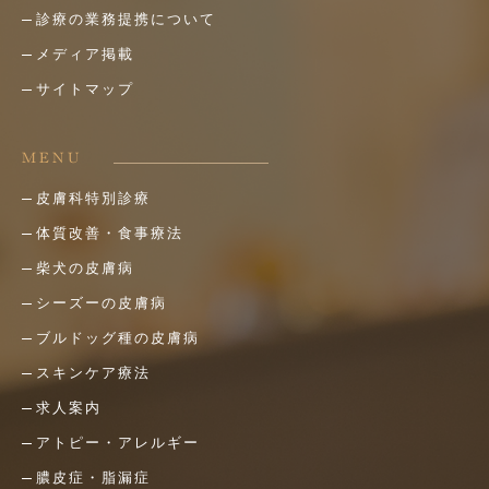
診療の業務提携について
メディア掲載
サイトマップ
MENU
皮膚科特別診療
体質改善・食事療法
柴犬の皮膚病
シーズーの皮膚病
ブルドッグ種の皮膚病
スキンケア療法
求人案内
アトピー・アレルギー
膿皮症・脂漏症