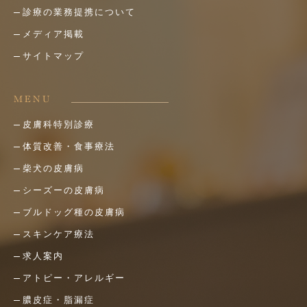
診療の業務提携について
メディア掲載
サイトマップ
MENU
皮膚科特別診療
体質改善・食事療法
柴犬の皮膚病
シーズーの皮膚病
ブルドッグ種の皮膚病
スキンケア療法
求人案内
アトピー・アレルギー
膿皮症・脂漏症