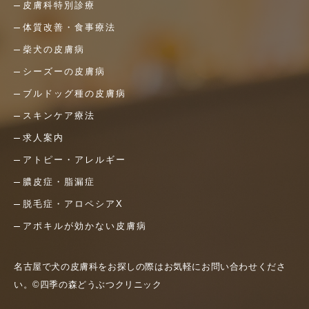
皮膚科特別診療
体質改善・食事療法
柴犬の皮膚病
シーズーの皮膚病
ブルドッグ種の皮膚病
スキンケア療法
求人案内
アトピー・アレルギー
膿皮症・脂漏症
脱毛症・アロペシアX
アポキルが効かない皮膚病
名古屋で犬の皮膚科をお探しの際はお気軽にお問い合わせくださ
い。©四季の森どうぶつクリニック