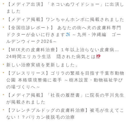
【メディア出演】「ネコいぬワイドショー」に出演し
ました
【メディア掲載】ワンちゃんホンポに掲載されました
【全国往診レポート】 あなたの街へ犬の皮膚科専門
ドクターが会いに行きます
～九州・沖縄編 ゴー
ルデンウィーク2026～
【MIX犬の皮膚科治療】１年以上治らない皮膚病…
24時間エリカラ生活 隠された病気とは
新しい治療実績を更新しました。
【プレスリリース】ゴリラの繁殖を目指す千葉市動物
公園 本格環境整備に着手 ～樹木設置・動物福祉学び
の場づくりへ～
【メディア掲載】「社長の履歴書」に院長の平川先生
が掲載されました
【フレンチブルドッグの皮膚科治療】被毛が生えてこ
ない！？バリカン後脱毛の治療