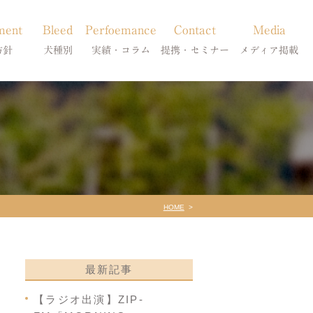
ment
Bleed
Perfoemance
Contact
Media
方針
犬種別
実績・コラム
提携・セミナー
メディア掲載
療
柴犬の皮膚病
犬種別
診療提携・セミナー開催
メディア掲載
事療法
シーズーの皮膚病
症状別
法
フレンチブルドッグの皮膚病
コラム「皮膚科のいろは」
トイプードルの皮膚病
天真爛漫ブログ
HOME
最新記事
【ラジオ出演】ZIP-