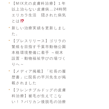
【MIX犬の皮膚科治療】１年
以上治らない皮膚病…24時間
エリカラ生活 隠された病気
とは
新しい治療実績を更新しまし
た。
【プレスリリース】ゴリラの
繁殖を目指す千葉市動物公園
本格環境整備に着手 ～樹木
設置・動物福祉学びの場づく
りへ～
【メディア掲載】「社長の履
歴書」に院長の平川先生が掲
載されました
【フレンチブルドッグの皮膚
科治療】被毛が生えてこな
い！？バリカン後脱毛の治療