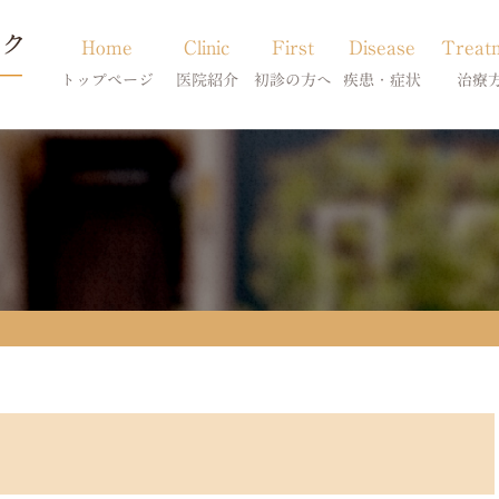
Home
Clinic
First
Disease
Treat
トップページ
医院紹介
初診の方へ
疾患・症状
治療
当院のご紹介
初診の方へ
アトピー・アレルギー
皮膚科特別診
獣医師紹介
オンライン診療
膿皮症・脂漏症
体質改善・食
求人案内
東京サテライト
脱毛症・アロペシアX
スキンケア療
アポキルが効かない皮膚病