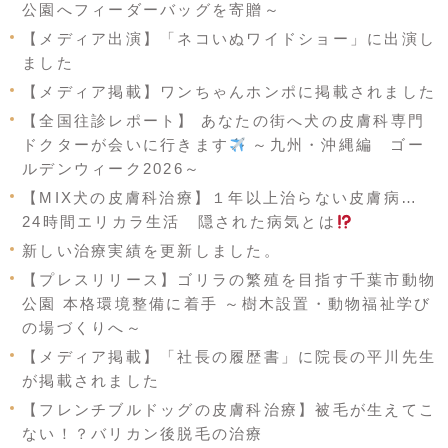
公園へフィーダーバッグを寄贈～
【メディア出演】「ネコいぬワイドショー」に出演し
ました
【メディア掲載】ワンちゃんホンポに掲載されました
【全国往診レポート】 あなたの街へ犬の皮膚科専門
ドクターが会いに行きます
～九州・沖縄編 ゴー
ルデンウィーク2026～
【MIX犬の皮膚科治療】１年以上治らない皮膚病…
24時間エリカラ生活 隠された病気とは
新しい治療実績を更新しました。
【プレスリリース】ゴリラの繁殖を目指す千葉市動物
公園 本格環境整備に着手 ～樹木設置・動物福祉学び
の場づくりへ～
【メディア掲載】「社長の履歴書」に院長の平川先生
が掲載されました
【フレンチブルドッグの皮膚科治療】被毛が生えてこ
ない！？バリカン後脱毛の治療