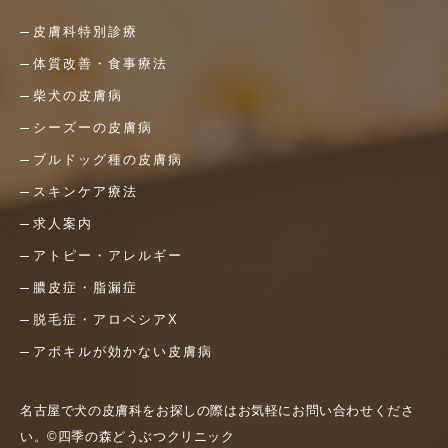
皮膚科特別診療
体質改善・食事療法
柴犬の皮膚病
シーズーの皮膚病
ブルドッグ種の皮膚病
スキンケア療法
求人案内
アトピー・アレルギー
膿皮症・脂漏症
脱毛症・アロペシアX
アポキルが効かない皮膚病
名古屋で犬の皮膚科をお探しの際はお気軽にお問い合わせくださ
い。©四季の森どうぶつクリニック