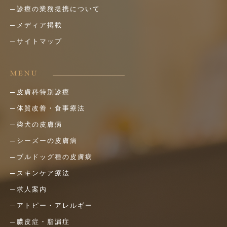
診療の業務提携について
メディア掲載
サイトマップ
MENU
皮膚科特別診療
体質改善・食事療法
柴犬の皮膚病
シーズーの皮膚病
ブルドッグ種の皮膚病
スキンケア療法
求人案内
アトピー・アレルギー
膿皮症・脂漏症