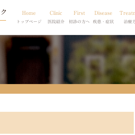
Home
Clinic
First
Disease
Treat
トップページ
医院紹介
初診の方へ
疾患・症状
治療
当院のご紹介
初診の方へ
アトピー・アレルギー
皮膚科特別診
獣医師紹介
オンライン診療
膿皮症・脂漏症
体質改善・食
求人案内
東京サテライト
脱毛症・アロペシアX
スキンケア療
アポキルが効かない皮膚病