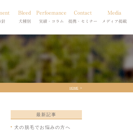
ment
Bleed
Perfoemance
Contact
Media
方針
犬種別
実績・コラム
提携・セミナー
メディア掲載
療
柴犬の皮膚病
犬種別
診療提携・セミナー開催
メディア掲載
事療法
シーズーの皮膚病
症状別
法
フレンチブルドッグの皮膚病
コラム「皮膚科のいろは」
トイプードルの皮膚病
天真爛漫ブログ
HOME
最新記事
犬の脱毛でお悩みの方へ