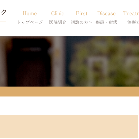
Home
Clinic
First
Disease
Treat
トップページ
医院紹介
初診の方へ
疾患・症状
治療
当院のご紹介
初診の方へ
アトピー・アレルギー
皮膚科特別診
獣医師紹介
オンライン診療
膿皮症・脂漏症
体質改善・食
求人案内
東京サテライト
脱毛症・アロペシアX
スキンケア療
アポキルが効かない皮膚病