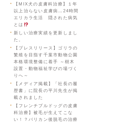
【MIX犬の皮膚科治療】１年
以上治らない皮膚病…24時間
エリカラ生活 隠された病気
とは
新しい治療実績を更新しまし
た。
【プレスリリース】ゴリラの
繁殖を目指す千葉市動物公園
本格環境整備に着手 ～樹木
設置・動物福祉学びの場づく
りへ～
【メディア掲載】「社長の履
歴書」に院長の平川先生が掲
載されました
【フレンチブルドッグの皮膚
科治療】被毛が生えてこな
い！？バリカン後脱毛の治療