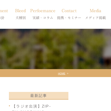
ment
Bleed
Perfoemance
Contact
Media
方針
犬種別
実績・コラム
提携・セミナー
メディア掲載
療
柴犬の皮膚病
犬種別
診療提携・セミナー開催
メディア掲載
事療法
シーズーの皮膚病
症状別
法
フレンチブルドッグの皮膚病
コラム「皮膚科のいろは」
トイプードルの皮膚病
天真爛漫ブログ
HOME
最新記事
【ラジオ出演】ZIP-