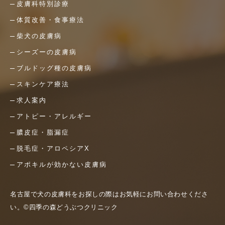
皮膚科特別診療
体質改善・食事療法
柴犬の皮膚病
シーズーの皮膚病
ブルドッグ種の皮膚病
スキンケア療法
求人案内
アトピー・アレルギー
膿皮症・脂漏症
脱毛症・アロペシアX
アポキルが効かない皮膚病
名古屋で犬の皮膚科をお探しの際はお気軽にお問い合わせくださ
い。©四季の森どうぶつクリニック