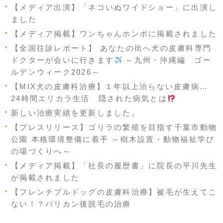
【メディア出演】「ネコいぬワイドショー」に出演し
ました
【メディア掲載】ワンちゃんホンポに掲載されました
【全国往診レポート】 あなたの街へ犬の皮膚科専門
ドクターが会いに行きます
～九州・沖縄編 ゴー
ルデンウィーク2026～
【MIX犬の皮膚科治療】１年以上治らない皮膚病…
24時間エリカラ生活 隠された病気とは
新しい治療実績を更新しました。
【プレスリリース】ゴリラの繁殖を目指す千葉市動物
公園 本格環境整備に着手 ～樹木設置・動物福祉学び
の場づくりへ～
【メディア掲載】「社長の履歴書」に院長の平川先生
が掲載されました
【フレンチブルドッグの皮膚科治療】被毛が生えてこ
ない！？バリカン後脱毛の治療