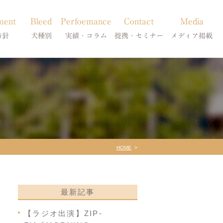
ment
Bleed
Perfoemance
Contact
Media
方針
犬種別
実績・コラム
提携・セミナー
メディア掲載
療
柴犬の皮膚病
犬種別
診療提携・セミナー開催
メディア掲載
事療法
シーズーの皮膚病
症状別
法
フレンチブルドッグの皮膚病
コラム「皮膚科のいろは」
トイプードルの皮膚病
天真爛漫ブログ
HOME
最新記事
【ラジオ出演】ZIP-