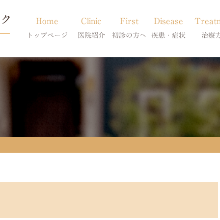
Home
Clinic
First
Disease
Treat
トップページ
医院紹介
初診の方へ
疾患・症状
治療
当院のご紹介
初診の方へ
アトピー・アレルギー
皮膚科特別診
獣医師紹介
オンライン診療
膿皮症・脂漏症
体質改善・食
求人案内
東京サテライト
脱毛症・アロペシアX
スキンケア療
アポキルが効かない皮膚病