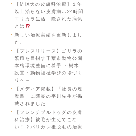
【MIX犬の皮膚科治療】１年
以上治らない皮膚病…24時間
エリカラ生活 隠された病気
とは
新しい治療実績を更新しまし
た。
【プレスリリース】ゴリラの
繁殖を目指す千葉市動物公園
本格環境整備に着手 ～樹木
設置・動物福祉学びの場づく
りへ～
【メディア掲載】「社長の履
歴書」に院長の平川先生が掲
載されました
【フレンチブルドッグの皮膚
科治療】被毛が生えてこな
い！？バリカン後脱毛の治療