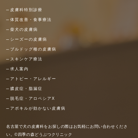
皮膚科特別診療
体質改善・食事療法
柴犬の皮膚病
シーズーの皮膚病
ブルドッグ種の皮膚病
スキンケア療法
求人案内
アトピー・アレルギー
膿皮症・脂漏症
脱毛症・アロペシアX
アポキルが効かない皮膚病
名古屋で犬の皮膚科をお探しの際はお気軽にお問い合わせくださ
い。©四季の森どうぶつクリニック