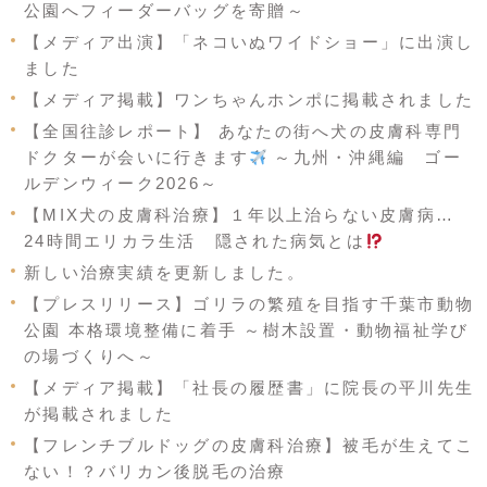
公園へフィーダーバッグを寄贈～
【メディア出演】「ネコいぬワイドショー」に出演し
ました
【メディア掲載】ワンちゃんホンポに掲載されました
【全国往診レポート】 あなたの街へ犬の皮膚科専門
ドクターが会いに行きます
～九州・沖縄編 ゴー
ルデンウィーク2026～
【MIX犬の皮膚科治療】１年以上治らない皮膚病…
24時間エリカラ生活 隠された病気とは
新しい治療実績を更新しました。
【プレスリリース】ゴリラの繁殖を目指す千葉市動物
公園 本格環境整備に着手 ～樹木設置・動物福祉学び
の場づくりへ～
【メディア掲載】「社長の履歴書」に院長の平川先生
が掲載されました
【フレンチブルドッグの皮膚科治療】被毛が生えてこ
ない！？バリカン後脱毛の治療