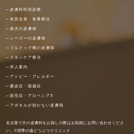
皮膚科特別診療
体質改善・食事療法
柴犬の皮膚病
シーズーの皮膚病
ブルドッグ種の皮膚病
スキンケア療法
求人案内
アトピー・アレルギー
膿皮症・脂漏症
脱毛症・アロペシアX
アポキルが効かない皮膚病
名古屋で犬の皮膚科をお探しの際はお気軽にお問い合わせくださ
い。©四季の森どうぶつクリニック