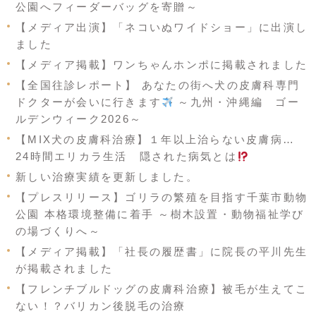
公園へフィーダーバッグを寄贈～
【メディア出演】「ネコいぬワイドショー」に出演し
ました
【メディア掲載】ワンちゃんホンポに掲載されました
【全国往診レポート】 あなたの街へ犬の皮膚科専門
ドクターが会いに行きます
～九州・沖縄編 ゴー
ルデンウィーク2026～
【MIX犬の皮膚科治療】１年以上治らない皮膚病…
24時間エリカラ生活 隠された病気とは
新しい治療実績を更新しました。
【プレスリリース】ゴリラの繁殖を目指す千葉市動物
公園 本格環境整備に着手 ～樹木設置・動物福祉学び
の場づくりへ～
【メディア掲載】「社長の履歴書」に院長の平川先生
が掲載されました
【フレンチブルドッグの皮膚科治療】被毛が生えてこ
ない！？バリカン後脱毛の治療