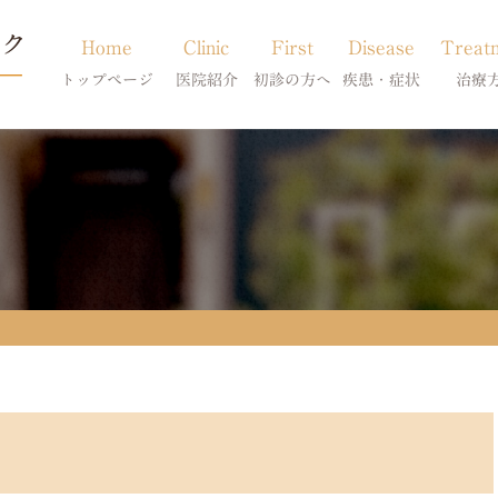
Home
Clinic
First
Disease
Treat
トップページ
医院紹介
初診の方へ
疾患・症状
治療
当院のご紹介
初診の方へ
アトピー・アレルギー
皮膚科特別診
獣医師紹介
オンライン診療
膿皮症・脂漏症
体質改善・食
求人案内
東京サテライト
脱毛症・アロペシアX
スキンケア療
アポキルが効かない皮膚病