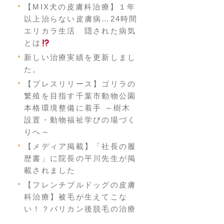
【MIX犬の皮膚科治療】１年
以上治らない皮膚病…24時間
エリカラ生活 隠された病気
とは
新しい治療実績を更新しまし
た。
【プレスリリース】ゴリラの
繁殖を目指す千葉市動物公園
本格環境整備に着手 ～樹木
設置・動物福祉学びの場づく
りへ～
【メディア掲載】「社長の履
歴書」に院長の平川先生が掲
載されました
【フレンチブルドッグの皮膚
科治療】被毛が生えてこな
い！？バリカン後脱毛の治療