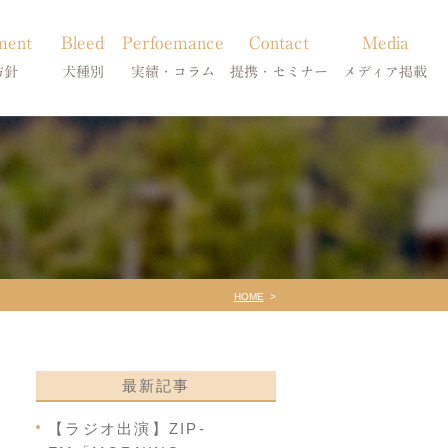
ment
Bleed
Perfoemance
Contact
Media
方針
犬種別
実績・コラム
提携・セミナー
メディア掲載
療
柴犬の皮膚病
犬種別
診療提携・セミナー開催
メディア掲載
事療法
シーズーの皮膚病
症状別
法
フレンチブルドッグの皮膚病
コラム「皮膚科のいろは」
トイプードルの皮膚病
天真爛漫ブログ
HOME
最新記事
【ラジオ出演】ZIP-