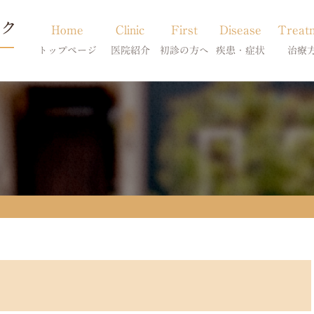
Home
Clinic
First
Disease
Treat
トップページ
医院紹介
初診の方へ
疾患・症状
治療
当院のご紹介
初診の方へ
アトピー・アレルギー
皮膚科特別診
獣医師紹介
オンライン診療
膿皮症・脂漏症
体質改善・食
求人案内
東京サテライト
脱毛症・アロペシアX
スキンケア療
アポキルが効かない皮膚病