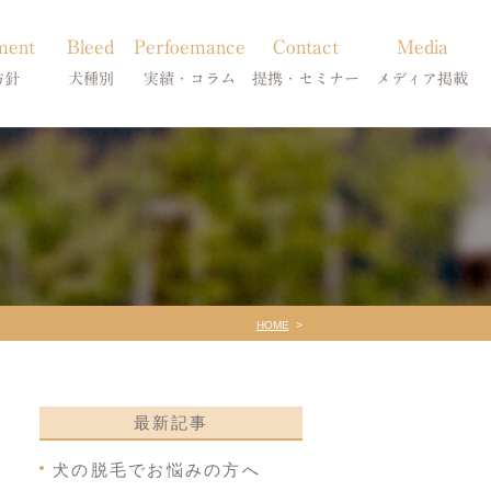
ment
Bleed
Perfoemance
Contact
Media
方針
犬種別
実績・コラム
提携・セミナー
メディア掲載
療
柴犬の皮膚病
犬種別
診療提携・セミナー開催
メディア掲載
事療法
シーズーの皮膚病
症状別
法
フレンチブルドッグの皮膚病
コラム「皮膚科のいろは」
トイプードルの皮膚病
天真爛漫ブログ
HOME
最新記事
犬の脱毛でお悩みの方へ