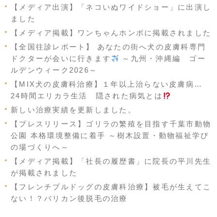
【メディア出演】「ネコいぬワイドショー」に出演し
ました
【メディア掲載】ワンちゃんホンポに掲載されました
【全国往診レポート】 あなたの街へ犬の皮膚科専門
ドクターが会いに行きます
～九州・沖縄編 ゴー
ルデンウィーク2026～
【MIX犬の皮膚科治療】１年以上治らない皮膚病…
24時間エリカラ生活 隠された病気とは
新しい治療実績を更新しました。
【プレスリリース】ゴリラの繁殖を目指す千葉市動物
公園 本格環境整備に着手 ～樹木設置・動物福祉学び
の場づくりへ～
【メディア掲載】「社長の履歴書」に院長の平川先生
が掲載されました
【フレンチブルドッグの皮膚科治療】被毛が生えてこ
ない！？バリカン後脱毛の治療