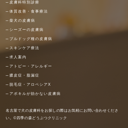
皮膚科特別診療
体質改善・食事療法
柴犬の皮膚病
シーズーの皮膚病
ブルドッグ種の皮膚病
スキンケア療法
求人案内
アトピー・アレルギー
膿皮症・脂漏症
脱毛症・アロペシアX
アポキルが効かない皮膚病
名古屋で犬の皮膚科をお探しの際はお気軽にお問い合わせくださ
い。©四季の森どうぶつクリニック