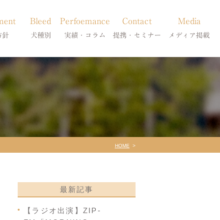
ment
Bleed
Perfoemance
Contact
Media
方針
犬種別
実績・コラム
提携・セミナー
メディア掲載
療
柴犬の皮膚病
犬種別
診療提携・セミナー開催
メディア掲載
事療法
シーズーの皮膚病
症状別
法
フレンチブルドッグの皮膚病
コラム「皮膚科のいろは」
トイプードルの皮膚病
天真爛漫ブログ
HOME
最新記事
【ラジオ出演】ZIP-