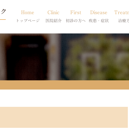
Home
Clinic
First
Disease
Treat
トップページ
医院紹介
初診の方へ
疾患・症状
治療
当院のご紹介
初診の方へ
アトピー・アレルギー
皮膚科特別診
獣医師紹介
オンライン診療
膿皮症・脂漏症
体質改善・食
求人案内
東京サテライト
脱毛症・アロペシアX
スキンケア療
アポキルが効かない皮膚病