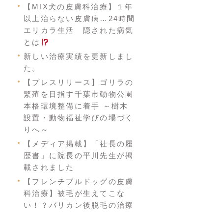
【MIX犬の皮膚科治療】１年
以上治らない皮膚病…24時間
エリカラ生活 隠された病気
とは
新しい治療実績を更新しまし
た。
【プレスリリース】ゴリラの
繁殖を目指す千葉市動物公園
本格環境整備に着手 ～樹木
設置・動物福祉学びの場づく
りへ～
【メディア掲載】「社長の履
歴書」に院長の平川先生が掲
載されました
【フレンチブルドッグの皮膚
科治療】被毛が生えてこな
い！？バリカン後脱毛の治療