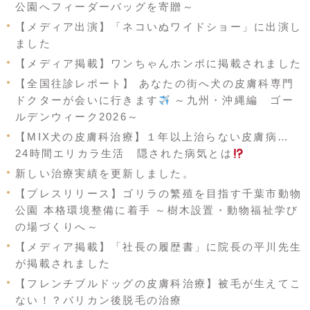
公園へフィーダーバッグを寄贈～
【メディア出演】「ネコいぬワイドショー」に出演し
ました
【メディア掲載】ワンちゃんホンポに掲載されました
【全国往診レポート】 あなたの街へ犬の皮膚科専門
ドクターが会いに行きます
～九州・沖縄編 ゴー
ルデンウィーク2026～
【MIX犬の皮膚科治療】１年以上治らない皮膚病…
24時間エリカラ生活 隠された病気とは
新しい治療実績を更新しました。
【プレスリリース】ゴリラの繁殖を目指す千葉市動物
公園 本格環境整備に着手 ～樹木設置・動物福祉学び
の場づくりへ～
【メディア掲載】「社長の履歴書」に院長の平川先生
が掲載されました
【フレンチブルドッグの皮膚科治療】被毛が生えてこ
ない！？バリカン後脱毛の治療