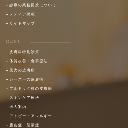
診療の業務提携について
メディア掲載
サイトマップ
MENU
皮膚科特別診療
体質改善・食事療法
柴犬の皮膚病
シーズーの皮膚病
ブルドッグ種の皮膚病
スキンケア療法
求人案内
アトピー・アレルギー
膿皮症・脂漏症