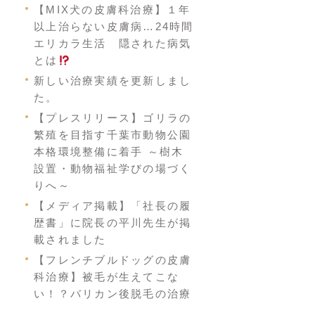
【MIX犬の皮膚科治療】１年
以上治らない皮膚病…24時間
エリカラ生活 隠された病気
とは
新しい治療実績を更新しまし
た。
【プレスリリース】ゴリラの
繁殖を目指す千葉市動物公園
本格環境整備に着手 ～樹木
設置・動物福祉学びの場づく
りへ～
【メディア掲載】「社長の履
歴書」に院長の平川先生が掲
載されました
【フレンチブルドッグの皮膚
科治療】被毛が生えてこな
い！？バリカン後脱毛の治療