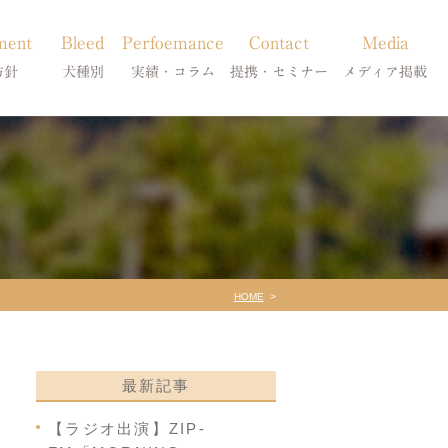
ment
Bleed
Perfoemance
Contact
Media
方針
犬種別
実績・コラム
提携・セミナー
メディア掲載
療
柴犬の皮膚病
犬種別
診療提携・セミナー開催
メディア掲載
事療法
シーズーの皮膚病
症状別
法
フレンチブルドッグの皮膚病
コラム「皮膚科のいろは」
トイプードルの皮膚病
天真爛漫ブログ
HOME
最新記事
【ラジオ出演】ZIP-