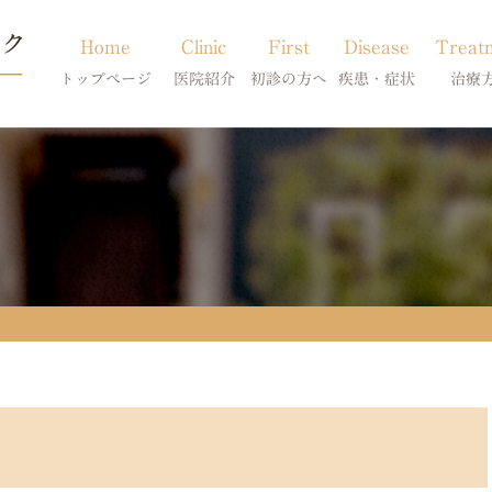
Home
Clinic
First
Disease
Treat
トップページ
医院紹介
初診の方へ
疾患・症状
治療
当院のご紹介
初診の方へ
アトピー・アレルギー
皮膚科特別診
獣医師紹介
オンライン診療
膿皮症・脂漏症
体質改善・食
求人案内
東京サテライト
脱毛症・アロペシアX
スキンケア療
アポキルが効かない皮膚病