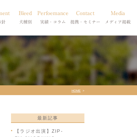
ment
Bleed
Perfoemance
Contact
Media
方針
犬種別
実績・コラム
提携・セミナー
メディア掲載
療
柴犬の皮膚病
犬種別
診療提携・セミナー開催
メディア掲載
事療法
シーズーの皮膚病
症状別
法
フレンチブルドッグの皮膚病
コラム「皮膚科のいろは」
トイプードルの皮膚病
天真爛漫ブログ
HOME
最新記事
【ラジオ出演】ZIP-