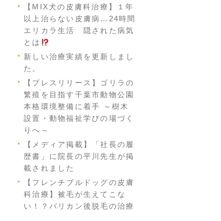
【MIX犬の皮膚科治療】１年
以上治らない皮膚病…24時間
エリカラ生活 隠された病気
とは
新しい治療実績を更新しまし
た。
【プレスリリース】ゴリラの
繁殖を目指す千葉市動物公園
本格環境整備に着手 ～樹木
設置・動物福祉学びの場づく
りへ～
【メディア掲載】「社長の履
歴書」に院長の平川先生が掲
載されました
【フレンチブルドッグの皮膚
科治療】被毛が生えてこな
い！？バリカン後脱毛の治療