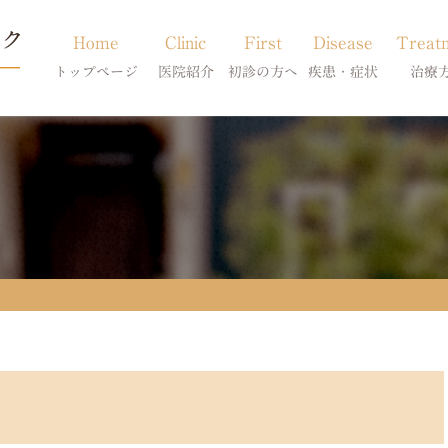
Home
Clinic
First
Disease
Treat
トップページ
医院紹介
初診の方へ
疾患・症状
治療
当院のご紹介
初診の方へ
アトピー・アレルギー
皮膚科特別診
獣医師紹介
オンライン診療
膿皮症・脂漏症
体質改善・食
求人案内
東京サテライト
脱毛症・アロペシアX
スキンケア療
アポキルが効かない皮膚病