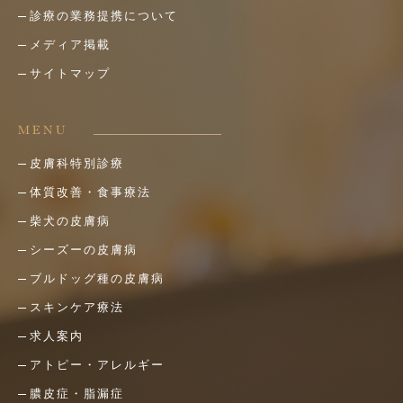
診療の業務提携について
メディア掲載
サイトマップ
MENU
皮膚科特別診療
体質改善・食事療法
柴犬の皮膚病
シーズーの皮膚病
ブルドッグ種の皮膚病
スキンケア療法
求人案内
アトピー・アレルギー
膿皮症・脂漏症